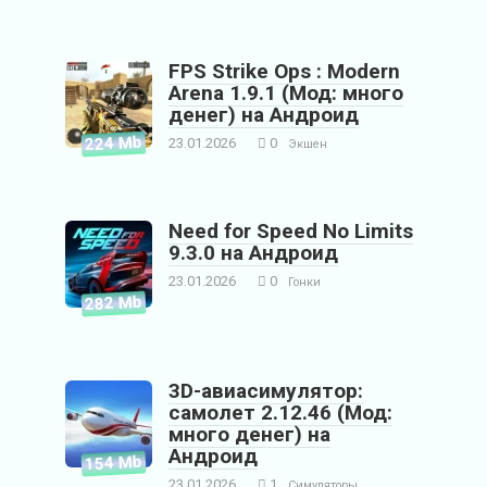
FPS Strike Ops : Modern
Arena 1.9.1 (Мод: много
денег) на Андроид
224 Mb
23.01.2026
0
Экшен
Need for Speed No Limits
9.3.0 на Андроид
23.01.2026
0
Гонки
282 Mb
3D-авиасимулятор:
самолет 2.12.46 (Мод:
много денег) на
Андроид
154 Mb
23.01.2026
1
Симуляторы