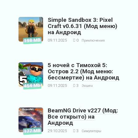
Simple Sandbox 3: Pixel
Craft v0.6.31 (Мод меню)
на Андроид
198 MB
09.11.2025
0
Приключения
5 ночей с Тимохой 5:
Остров 2.2 (Мод меню:
бессмертие) на Андроид
454 Mb
09.11.2025
3
Экшен
BeamNG Drive v227 (Мод:
Все открыто) на
Андроид
177 MB
29.10.2025
3
Симуляторы