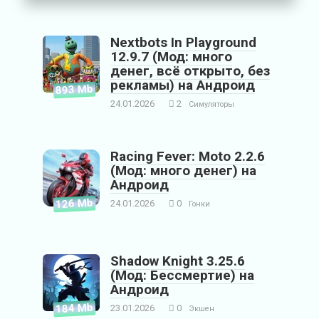
Nextbots In Playground
12.9.7 (Мод: много
денег, всё открыто, без
рекламы) на Андроид
893 Mb
24.01.2026
2
Симуляторы
Racing Fever: Moto 2.2.6
(Мод: много денег) на
Андроид
126 Mb
24.01.2026
0
Гонки
Shadow Knight 3.25.6
(Мод: Бессмертие) на
Андроид
184 Mb
23.01.2026
0
Экшен