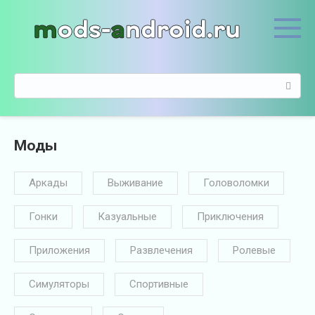
П
е
р
е
й
П
т
о
и
и
к
с
к
к
о
Моды
:
н
т
Аркады
Выживание
Головоломки
е
н
т
Гонки
Казуальные
Приключения
у
Приложения
Развлечения
Ролевые
Симуляторы
Спортивные