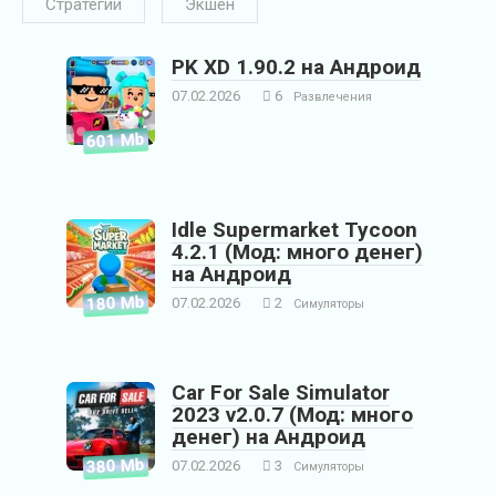
Стратегии
Экшен
PK XD 1.90.2 на Андроид
07.02.2026
6
Развлечения
601 Mb
Idle Supermarket Tycoon
4.2.1 (Мод: много денег)
на Андроид
180 Mb
07.02.2026
2
Симуляторы
Car For Sale Simulator
2023 v2.0.7 (Мод: много
денег) на Андроид
380 Mb
07.02.2026
3
Симуляторы