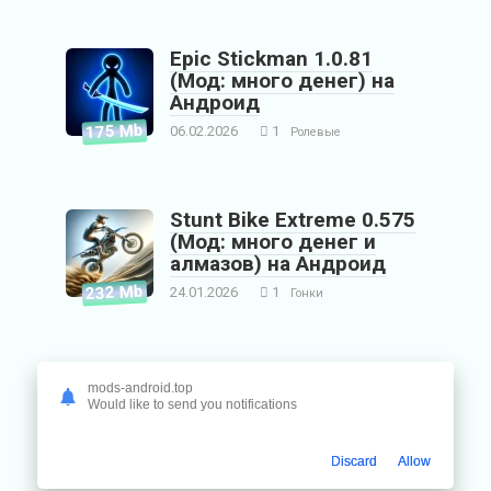
Epic Stickman 1.0.81
(Мод: много денег) на
Андроид
175 Mb
06.02.2026
1
Ролевые
Stunt Bike Extreme 0.575
(Мод: много денег и
алмазов) на Андроид
232 Mb
24.01.2026
1
Гонки
Trucks Off Road
mods-android.top
1.94.11543 (Мод: много
Would like to send you notifications
денег и токенов, VIP) на
Андроид
905 Mb
Discard
Allow
24.01.2026
0
Гонки