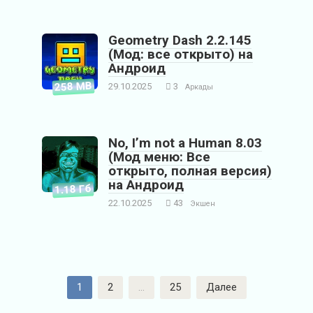
Geometry Dash 2.2.145
(Мод: все открыто) на
Андроид
258 MB
29.10.2025
3
Аркады
No, I’m not a Human 8.03
(Мод меню: Все
открыто, полная версия)
на Андроид
1.18 Гб
22.10.2025
43
Экшен
П
1
2
…
25
Далее
а
г