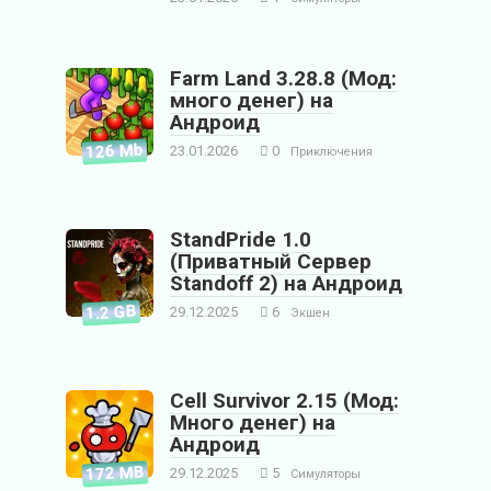
Farm Land 3.28.8 (Мод:
много денег) на
Андроид
126 Mb
23.01.2026
0
Приключения
StandPride 1.0
(Приватный Сервер
Standoff 2) на Андроид
1.2 GB
29.12.2025
6
Экшен
Cell Survivor 2.15 (Мод:
Много денег) на
Андроид
172 MB
29.12.2025
5
Симуляторы