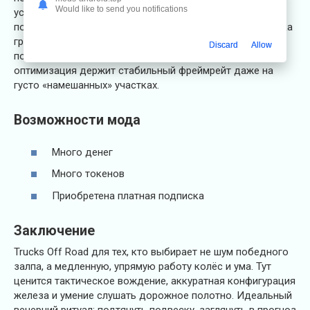
Would like to send you notifications
усиливать раму и лебёдку. Настройка под задачу —
половина успеха, будь то буксировка прицепа, перевозка
груза или штурм брода. Визуальные эффекты
Discard
Allow
подчёркивают массу и сцепление, а грамотная
оптимизация держит стабильный фреймрейт даже на
густо «намешанных» участках.
Возможности мода
Много денег
Много токенов
Приобретена платная подписка
Заключение
Trucks Off Road для тех, кто выбирает не шум победного
залпа, а медленную, упрямую работу колёс и ума. Тут
ценится тактическое вождение, аккуратная конфигурация
железа и умение слушать дорожное полотно. Идеальный
вечерний ритуал: подтянуть подвеску, заглянуть в прогноз