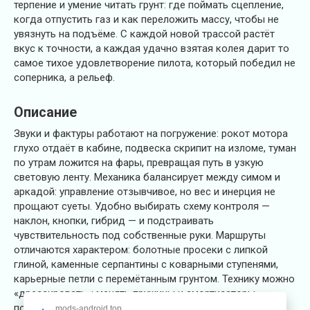
терпение и умение читать грунт: где поймать сцепление,
когда отпустить газ и как переложить массу, чтобы не
увязнуть на подъёме. С каждой новой трассой растёт
вкус к точности, а каждая удачно взятая колея дарит то
самое тихое удовлетворение пилота, который победил не
соперника, а рельеф.
Описание
Звуки и фактуры работают на погружение: рокот мотора
глухо отдаёт в кабине, подвеска скрипит на изломе, туман
по утрам ложится на фары, превращая путь в узкую
световую ленту. Механика балансирует между симом и
аркадой: управление отзывчивое, но вес и инерция не
прощают суеты. Удобно выбирать схему контроля —
наклон, кнопки, гибрид — и подстраивать
чувствительность под собственные руки. Маршруты
отличаются характером: болотные просеки с липкой
глиной, каменные серпантины с коварными ступенями,
карьерные петли с перемётанным грунтом. Технику можно
«дрессировать»: менять пружины и амортизаторы,
подбирать передаточные числа, ширину и рисунок шин,
mods-android.top