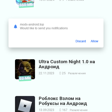
550 МБ
Огузок Хоррор на
mods-android.top
Would like to send you notifications
Андроид
29.11.2023
3
Развлечения
100 MB
Discard
Allow
Ultra Custom Night 1.0 на
Андроид
22.11.2023
25
Развлечения
22 Mb
Роблокс Взлом на
Робуксы на Андроид
13.09.2023
167
Развлечения