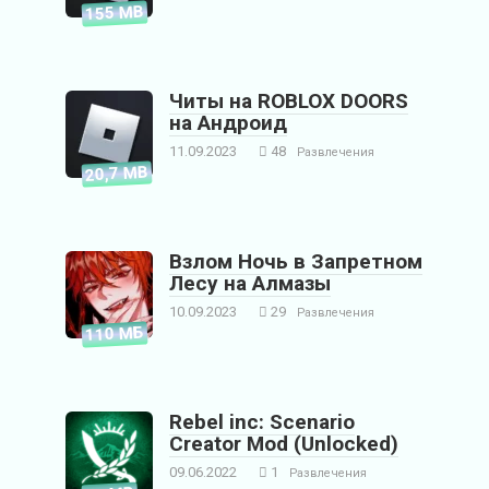
155 MB
Читы на ROBLOX DOORS
на Андроид
11.09.2023
48
Развлечения
20,7 MB
Взлом Ночь в Запретном
Лесу на Алмазы
10.09.2023
29
Развлечения
110 МБ
Rebel inc: Scenario
Creator Mod (Unlocked)
09.06.2022
1
Развлечения