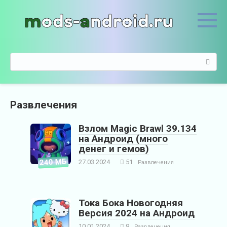
П
е
р
е
й
П
т
о
и
и
к
с
к
к
о
Развлечения
:
н
т
Взлом Magic Brawl 39.134
е
на Андроид (много
н
денег и гемов)
т
240 МБ
27.03.2024
51
Развлечения
у
Тока Бока Новогодняя
Версия 2024 на Андроид
10.01.2024
9
Развлечения