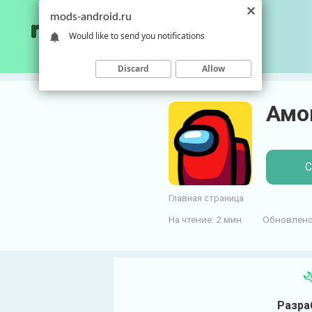
П
mods-android.ru
е
Would like to send you notifications
р
е
Discard
Allow
й
т
Амо
и
к
к
о
С
н
т
Главная страница
е
На чтение:
2 мин
Обновлено
н
т
у
Разра