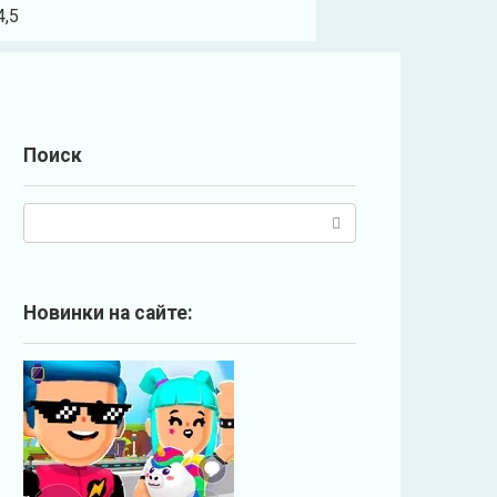
4,5
Поиск
П
о
и
с
Новинки на сайте:
к
: