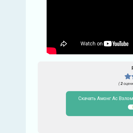
(
2
оценк
Скачать Амонг Ас Взлом