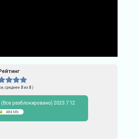
Рейтинг
и, среднее
5
из
5
)
 (Все разблокировано) 2023.7.12
484 Mb