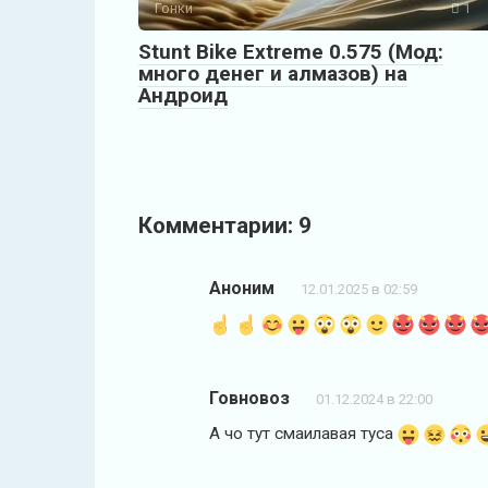
Гонки
1
Stunt Bike Extreme 0.575 (Мод:
много денег и алмазов) на
Андроид
Комментарии: 9
Аноним
12.01.2025 в 02:59
Говновоз
01.12.2024 в 22:00
А чо тут смаилавая туса