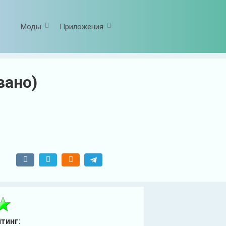
Моды
Приложения
вано)
тинг: