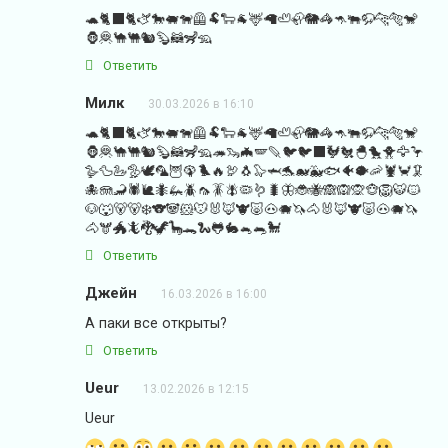
🐢🐈‍⬛🐈🫏🐎🐖🐕‍🦺🐏🐑🐐🦌🦙🦥🦣🐘🦓🦘🐃🦬🐆🐅🐒
🦍🦧🐪🐫🐿️🦫🦝🦨🦡
Ответить
Милк
30.03.2026 в 16:10
🐢🐈‍⬛🐈🫏🐎🐖🐕‍🦺🐏🐑🐐🦌🦙🦥🦣🐘🦓🦘🐃🦬🐆🐅🐒
🦍🦧🐪🐫🐿️🦫🦝🦨🦡🦔🦦🦇🪽🪶🐦🐦‍⬛🐓🐔🐣🐤🐥🦅🦩
🪿🦆🦢🦤🕊️🦜🦉🦚🐦‍🔥🦃🐧🦭🦈🐬🐋🐳🐟🐠🐡🦐🦞🦀🦑
🐙🪼🦂🕷️🐌🐜🦗🪲🦟🪳🪰🦠🪱🐛🦋🐞🐝🙈🙉🙊🐵🦁🐯🐱
🐶🐺🐻🐻‍❄️🐨🐼🐹🐭🐰🦊🐮🐷🐽🐗🦄🐴🐰🦊🐮🐷🐽🐗🦄
🐴🫎🐲🦎🐉🦖🦕🐊🐍🐸🐇🐁🐀🐩
Ответить
Джейн
16.03.2026 в 16:00
А паки все открыты?
Ответить
Ueur
13.02.2026 в 12:15
Ueur