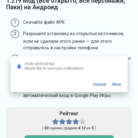
1.219 Мод (Всё открыто, Все персонажи,
Паки) на Андроид
Скачайте файл APK.
Разрешите установку из открытых источников,
если не сделали этого ранее — для этого
отправьтесь в настройки телефона.
Установите файл — например, при помощи одного
mods-android.top
из бесплатных
файловых менеджеров
.
Would like to send you notifications
Запустите установленное приложение.
Discard
Allow
Для запуска мода надо выключить
автоматический вход в Google Play Игры.
Рейтинг
(
33
оценки, среднее
4.12
из
5
)