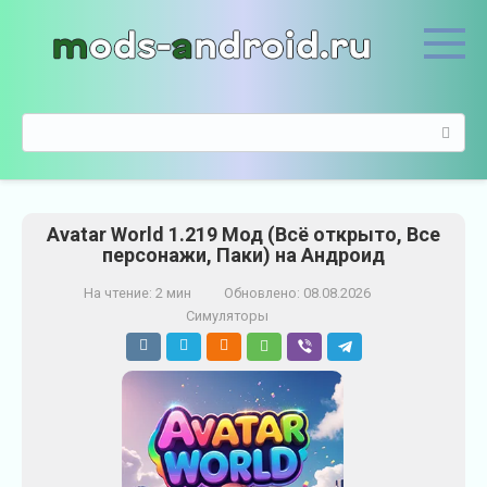
П
е
р
е
й
П
т
о
и
и
к
с
к
к
о
Avatar World 1.219 Мод (Всё открыто, Все
:
н
персонажи, Паки) на Андроид
т
е
На чтение:
2 мин
Обновлено:
08.08.2026
н
Симуляторы
т
у