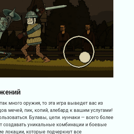
жений
так много оружия, то эта игра выведет вас из
в мечей, пик, копий, алебард к вашим услугами!
льзоваться. Булавы, цепи. нунчаки — всего более
ет создавать уникальные комбинации и боевые
кие локации, которые подчеркнут все