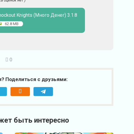
ка оценок нет )
nockout Knights (Много Денег) 3.1.8
62.8 MB
0
я? Поделиться с друзьями:
жет быть интересно