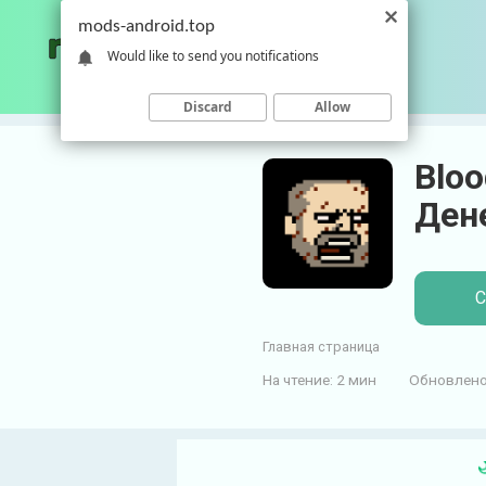
П
mods-android.top
е
Would like to send you notifications
р
е
Discard
Allow
й
т
Bloo
и
к
Ден
к
о
н
С
т
е
Главная страница
н
т
На чтение:
2 мин
Обновлено
у