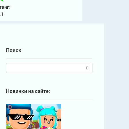
тинг:
.1
Поиск
П
о
и
с
Новинки на сайте:
к
: