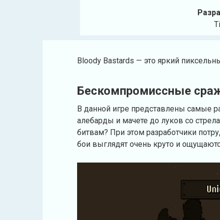
Разра
T
Bloody Bastards — это яркий пиксельн
Бескомпромиссные сра
В данной игре представлены самые 
алебарды и мачете до луков со стрел
битвам? При этом разработчики потр
бои выглядят очень круто и ощущаютс