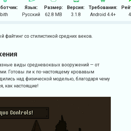
ботчик:
Язык:
Размер:
Версия:
Требования:
Рей
ibith
Русский
62.8 MB
3.1.8
Android 4.4+
4
ый файтинг со стилистикой средних веков.
жения
разные виды средневоквых вооружений — от
ами. Готовы ли к по-настоящему кровавым
удились над физической моделью, благодаря чему
я, как настоящие!