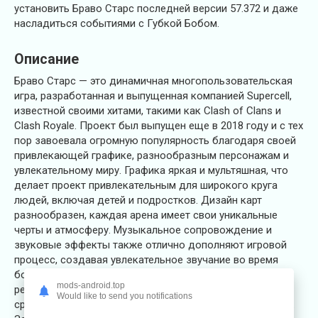
установить Браво Старс последней версии 57.372 и даже
насладиться событиями с Губкой Бобом.
Описание
Браво Старс — это динамичная многопользовательская
игра, разработанная и выпущенная компанией Supercell,
известной своими хитами, такими как Clash of Clans и
Clash Royale. Проект был выпущен еще в 2018 году и с тех
пор завоевала огромную популярность благодаря своей
привлекающей графике, разнообразным персонажам и
увлекательному миру. Графика яркая и мультяшная, что
делает проект привлекательным для широкого круга
людей, включая детей и подростков. Дизайн карт
разнообразен, каждая арена имеет свои уникальные
черты и атмосферу. Музыкальное сопровождение и
звуковые эффекты также отлично дополняют игровой
процесс, создавая увлекательное звучание во время
боев. При этом, авторы не забывают дополнять мир
mods-android.top
режимами. Предстоит объединяться в команды,
Would like to send you notifications
сражаться, собирать кристаллы, изучать новых игроков.