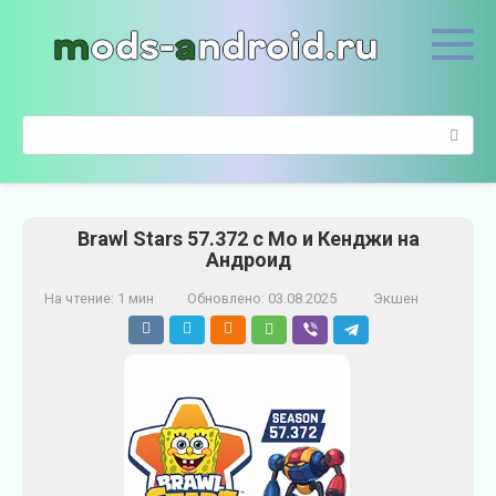
П
е
р
е
й
П
т
о
и
и
к
с
к
к
о
Brawl Stars 57.372 с Мо и Кенджи на
:
н
Андроид
т
е
На чтение:
1 мин
Обновлено:
03.08.2025
Экшен
н
т
у