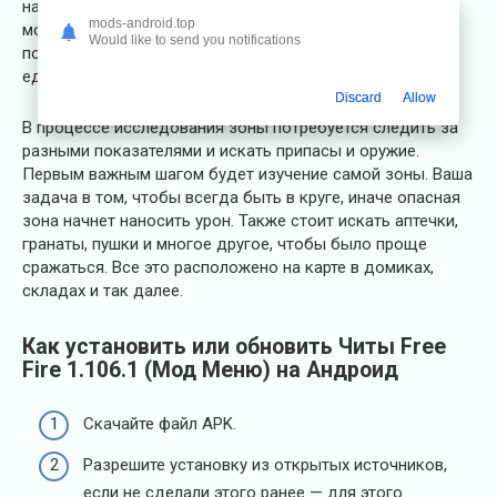
наоборот решает затаиться и выждать удобного
mods-android.top
момента. В целом, победит тот, кто уничтожит
Would like to send you notifications
последнего соперника на карте и останется
единственным королем!
Discard
Allow
В процессе исследования зоны потребуется следить за
разными показателями и искать припасы и оружие.
Первым важным шагом будет изучение самой зоны. Ваша
задача в том, чтобы всегда быть в круге, иначе опасная
зона начнет наносить урон. Также стоит искать аптечки,
гранаты, пушки и многое другое, чтобы было проще
сражаться. Все это расположено на карте в домиках,
складах и так далее.
Как установить или обновить Читы Free
Fire 1.106.1 (Мод Меню) на Андроид
Скачайте файл APK.
Разрешите установку из открытых источников,
если не сделали этого ранее — для этого