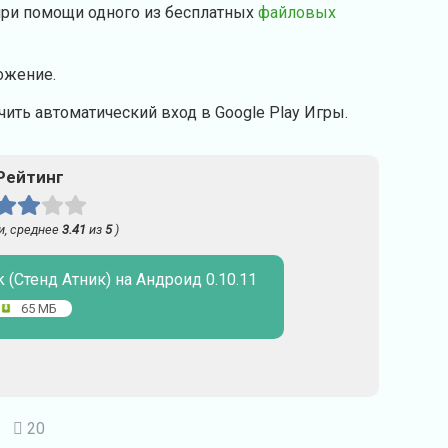
при помощи одного из бесплатных
файловых
ожение.
ить автоматический вход в Google Play Игры.
Рейтинг
и, среднее
3.41
из
5
)
k (Стенд Атник) на Андроид 0.10.11
65 МБ
20