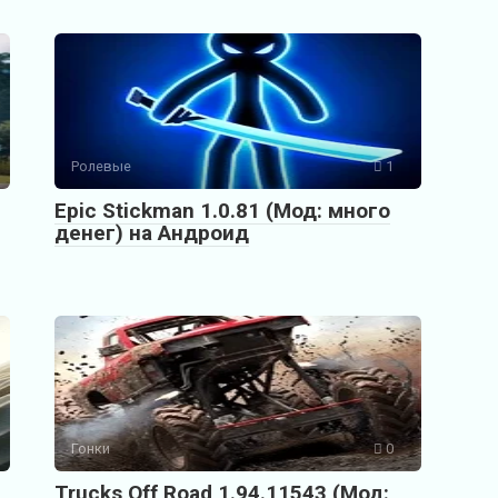
Ролевые
1
Epic Stickman 1.0.81 (Мод: много
денег) на Андроид
Гонки
0
Trucks Off Road 1.94.11543 (Мод: