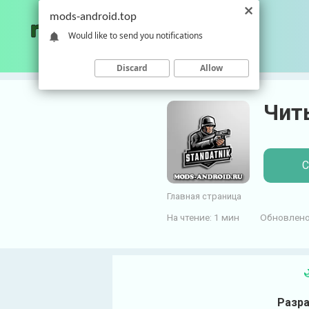
П
mods-android.top
е
Would like to send you notifications
р
е
Discard
Allow
й
т
Читы
и
к
к
о
С
н
т
Главная страница
е
На чтение:
1 мин
Обновлено
н
т
у
Разра