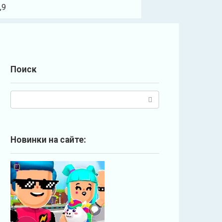
,9
Поиск
П
о
и
с
Новинки на сайте:
к
: