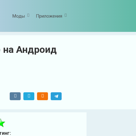
Моды
Приложения
) на Андроид
тинг: