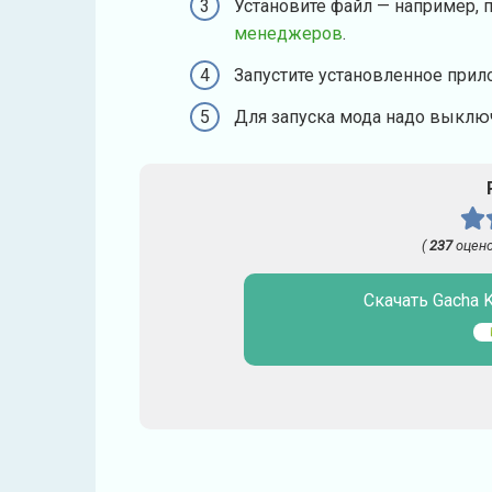
Установите файл — например, 
менеджеров
.
Запустите установленное прил
Для запуска мода надо выключ
(
237
оцено
Скачать Gacha K