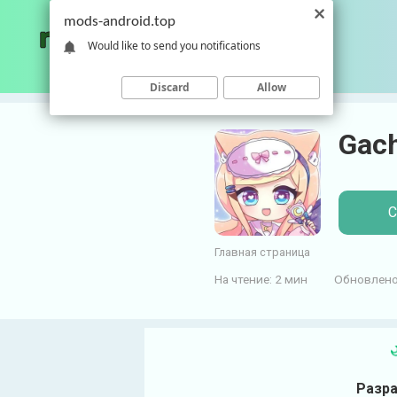
П
mods-android.top
е
Would like to send you notifications
р
е
Discard
Allow
й
т
Gac
и
к
к
о
С
н
т
Главная страница
е
На чтение:
2 мин
Обновлено
н
т
у
Разра