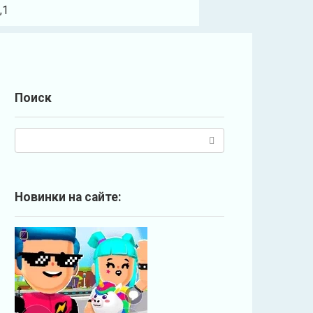
,1
Поиск
П
о
и
с
Новинки на сайте:
к
: