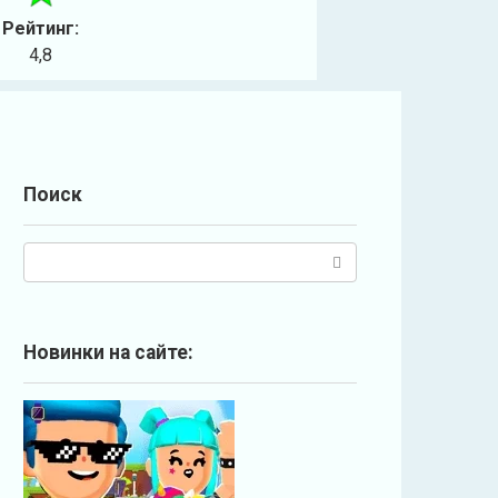
Рейтинг:
4,8
Поиск
П
о
и
с
Новинки на сайте:
к
: