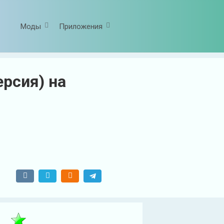
Моды
Приложения
ерсия) на