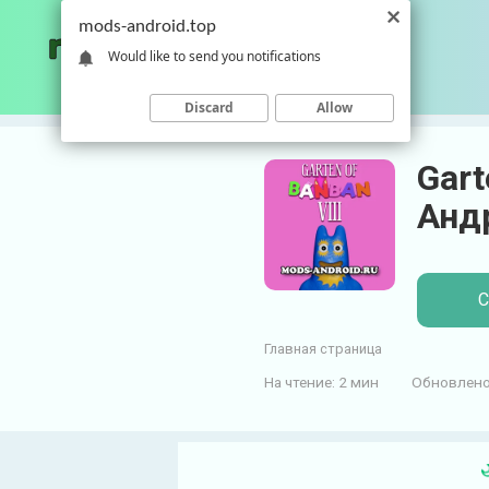
П
mods-android.top
е
Would like to send you notifications
р
е
Discard
Allow
й
т
Gart
и
к
Анд
к
о
н
С
т
е
Главная страница
н
т
На чтение:
2 мин
Обновлено
у