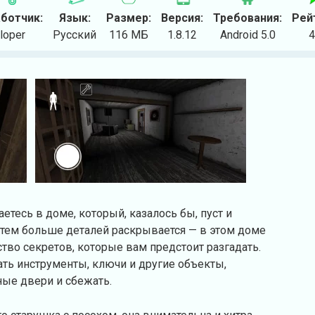
ботчик:
Язык:
Размер:
Версия:
Требования:
Рей
loper
Русский
116 МБ
1.8.12
Android 5.0
4
аетесь в доме, который, казалось бы, пуст и
 тем больше деталей раскрывается — в этом доме
ство секретов, которые вам предстоит разгадать.
ать инструменты, ключи и другие объекты,
ные двери и сбежать.