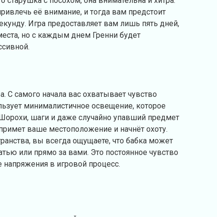
о старушка с посохом, она внимательна и хитра.
ривлечь её внимание, и тогда вам предстоит
кунду. Игра предоставляет вам лишь пять дней,
места, но с каждым днем Гренни будет
ссивной.
а. С самого начала вас охватывает чувство
ользует минималистичное освещение, которое
 Шорохи, шаги и даже случайно упавший предмет
и примет ваше местоположение и начнёт охоту.
транства, вы всегда ощущаете, что бабка может
ватью или прямо за вами. Это постоянное чувство
 напряжения в игровой процесс.