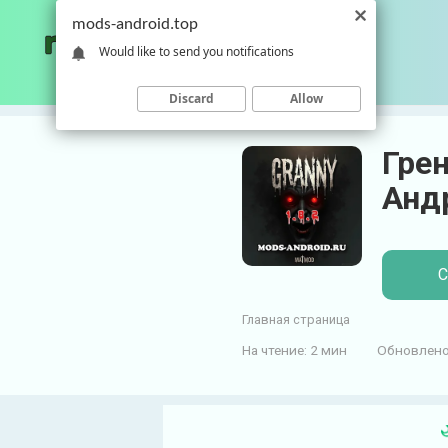
П
mods-android.top
е
Would like to send you notifications
р
е
Discard
Allow
й
т
Грен
и
к
Анд
к
о
н
С
т
е
Главная страница
н
т
На чтение:
2 мин
Обновлено
у