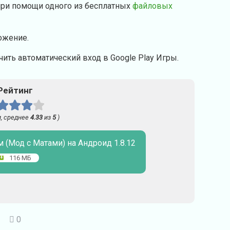
при помощи одного из бесплатных
файловых
ожение.
ить автоматический вход в Google Play Игры.
Рейтинг
, среднее
4.33
из
5
)
м (Мод с Матами) на Андроид 1.8.12
116 МБ
0