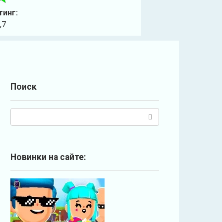
тинг:
,7
Поиск
П
о
и
с
Новинки на сайте:
к
: