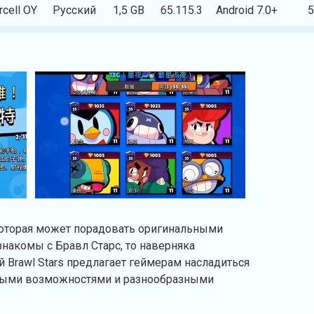
cell OY
Русский
1,5 GB
65.115.3
Android 7.0+
5
которая может порадовать оригинальными
накомы с Бравл Старс, то наверняка
й Brawl Stars предлагает геймерам насладиться
ными возможностями и разнообразными