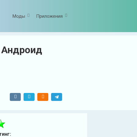
Моды
Приложения
а Андроид
тинг: