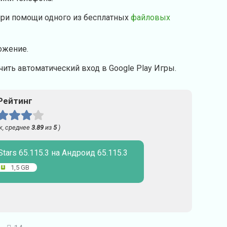
при помощи одного из бесплатных
файловых
ожение.
ить автоматический вход в Google Play Игры.
Рейтинг
к, среднее
3.89
из
5
)
tars 65.115.3 на Андроид 65.115.3
1,5 GB