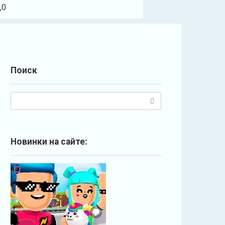
,0
Поиск
П
о
и
с
Новинки на сайте:
к
: