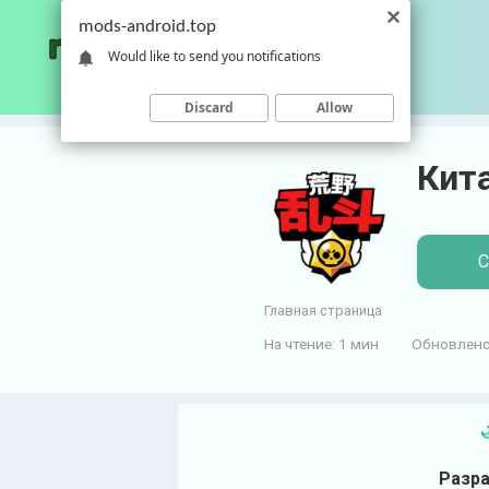
П
mods-android.top
е
Would like to send you notifications
р
е
Discard
Allow
й
т
Кита
и
к
к
о
С
н
т
Главная страница
е
На чтение:
1 мин
Обновлено
н
т
у
Разра