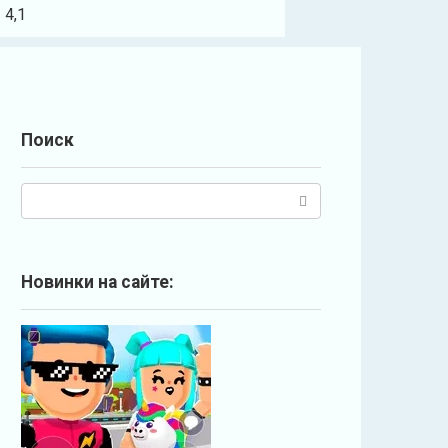
4,1
Поиск
П
о
и
с
Новинки на сайте:
к
: