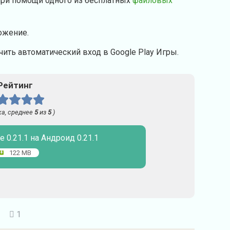
при помощи одного из бесплатных
файловых
ожение.
ить автоматический вход в Google Play Игры.
Рейтинг
а, среднее
5
из
5
)
e 0.21.1 на Андроид 0.21.1
122 MB
1