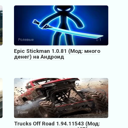
Ролевые
1
Epic Stickman 1.0.81 (Мод: много
денег) на Андроид
Гонки
0
Trucks Off Road 1.94.11543 (Мод: