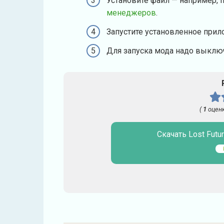
Установите файл — например, 
менеджеров
.
Запустите установленное прил
Для запуска мода надо выключ
(
1
оценк
Скачать Lost Futur