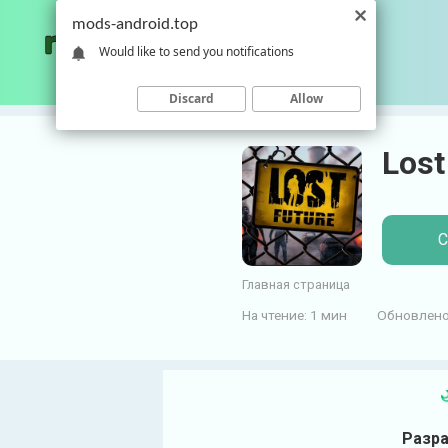
П
mods-android.top
е
Would like to send you notifications
р
е
Discard
Allow
й
т
Lost
и
к
к
о
С
н
т
Главная страница
е
На чтение:
1 мин
Обновлено
н
т
у
Разра