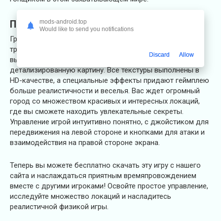
mods-android.top
Преимущества
Would like to send you notifications
Графика в MadOut2 BigCityOnline восхищает своим
трехмерным моделированием объектов и
Discard
Allow
высококачественными шейдерами, создавая
детализированную картину. Все текстуры выполнены в
HD-качестве, а специальные эффекты придают геймплею
больше реалистичности и веселья. Вас ждет огромный
город со множеством красивых и интересных локаций,
где вы сможете находить увлекательные секреты.
Управление игрой интуитивно понятно, с джойстиком для
передвижения на левой стороне и кнопками для атаки и
взаимодействия на правой стороне экрана.
Теперь вы можете бесплатно скачать эту игру с нашего
сайта и наслаждаться приятным времяпровождением
вместе с другими игроками! Освойте простое управление,
исследуйте множество локаций и насладитесь
реалистичной физикой игры.