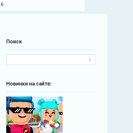
.6
Поиск
П
о
и
с
Новинки на сайте:
к
: