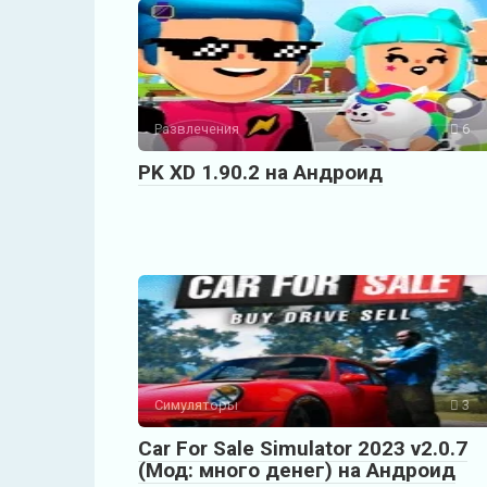
Развлечения
6
PK XD 1.90.2 на Андроид
Симуляторы
3
Car For Sale Simulator 2023 v2.0.7
(Мод: много денег) на Андроид