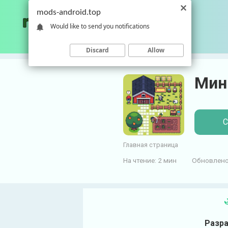
П
mods-android.top
е
Would like to send you notifications
р
е
Discard
Allow
й
т
Мин
и
к
к
о
С
н
т
Главная страница
е
На чтение:
2 мин
Обновлено
н
т
у
Разра