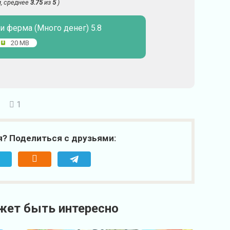
, среднее
3.75
из
5
)
и ферма (Много денег) 5.8
20 MB
1
я? Поделиться с друзьями:
жет быть интересно