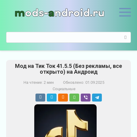
П
е
р
е
й
П
т
о
и
и
к
с
к
к
о
Мод на Тик Ток 41.5.5 (Без рекламы, все
:
н
открыто) на Андроид
т
е
На чтение:
2 мин
Обновлено:
01.09.2025
н
Социальные
т
у