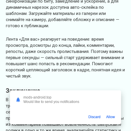
синхронизации по биту, замедление и ускорение, а для
динамичных нарезок доступна авто-склейка по
шаблонам. Загружайте материалы из галереи или
снимайте на камеру, добавляйте обложку и описание —
готово к публикации.
Лента «Для вас» реагирует на поведение: время
просмотра, досмотры до конца, лайки, комментарии,
репосты, даже скорость пролистывания. Поэтому важны
первые секунды — сильный старт удерживает внимание и
повышает шанс попасть в рекомендации. Помогают
короткий цепляющий заголовок в кадре, понятная идея и
чистый звук.
Заключение
mods-android.top
В софте также работают тематические челленджи,
Would like to send you notifications
трендовые эффекты и своевременные хэштеги. Делайте
серии — пользователи охотнее подписываются на
Discard
Allow
продолжения. Коллаборации, дуэты и ответы на вопросы
из комментариев повышают вовлечённость. Выпускайте
ролики в одно и то же время, анализируйте статистику и