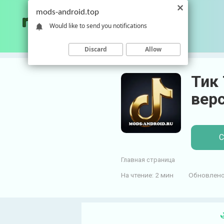
П
mods-android.top
е
Would like to send you notifications
р
е
Discard
Allow
й
т
Тик 
и
к
вер
к
о
н
С
т
е
Главная страница
н
т
На чтение:
2 мин
Обновлено
у