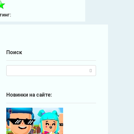
тинг:
Поиск
П
о
и
с
Новинки на сайте:
к
: