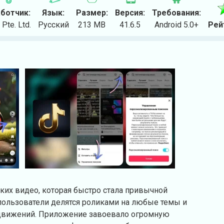
ботчик:
Язык:
Размер:
Версия:
Требования:
 Pte. Ltd.
Русский
213 MB
41.6.5
Android 5.0+
Рей
тких видео, которая быстро стала привычной
пользователи делятся роликами на любые темы и
у движений. Приложение завоевало огромную