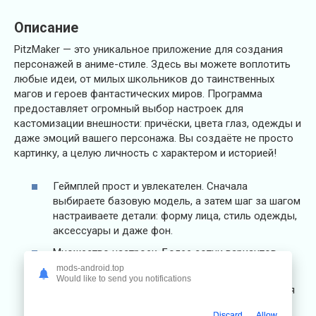
Описание
PitzMaker — это уникальное приложение для создания
персонажей в аниме-стиле. Здесь вы можете воплотить
любые идеи, от милых школьников до таинственных
магов и героев фантастических миров. Программа
предоставляет огромный выбор настроек для
кастомизации внешности: причёски, цвета глаз, одежды и
даже эмоций вашего персонажа. Вы создаёте не просто
картинку, а целую личность с характером и историей!
Геймплей прост и увлекателен. Сначала
выбираете базовую модель, а затем шаг за шагом
настраиваете детали: форму лица, стиль одежды,
аксессуары и даже фон.
Множество настроек. Более сотни вариантов
причёсок, нарядов и аксессуаров.
mods-android.top
Would like to send you notifications
Выражение эмоций. Настройка мимики и поз для
создания живых и реалистичных персонажей.
Discard
Allow