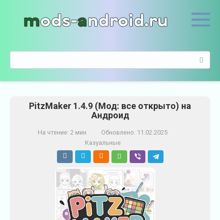
П
е
р
е
й
П
т
о
и
и
к
с
к
к
о
PitzMaker 1.4.9 (Мод: все открыто) на
:
н
Андроид
т
е
На чтение:
2 мин
Обновлено:
11.02.2025
н
Казуальные
т
у