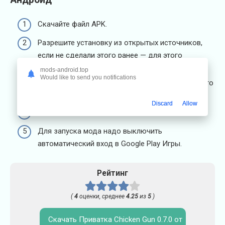
Скачайте файл APK.
Разрешите установку из открытых источников,
если не сделали этого ранее — для этого
отправьтесь в настройки телефона.
mods-android.top
Would like to send you notifications
Установите файл — например, при помощи одного
из бесплатных
файловых менеджеров
.
Discard
Allow
Запустите установленное приложение.
Для запуска мода надо выключить
автоматический вход в Google Play Игры.
Рейтинг
(
4
оценки, среднее
4.25
из
5
)
Скачать Приватка Chicken Gun 0.7.0 от