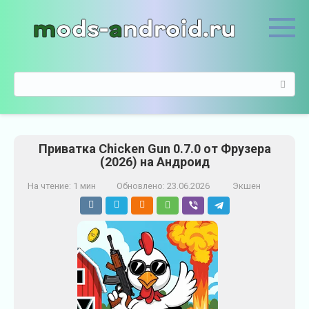
П
е
р
е
й
П
т
о
и
и
к
с
к
к
о
Приватка Chicken Gun 0.7.0 от Фрузера
:
н
(2026) на Андроид
т
е
На чтение:
1 мин
Обновлено:
23.06.2026
Экшен
н
т
у