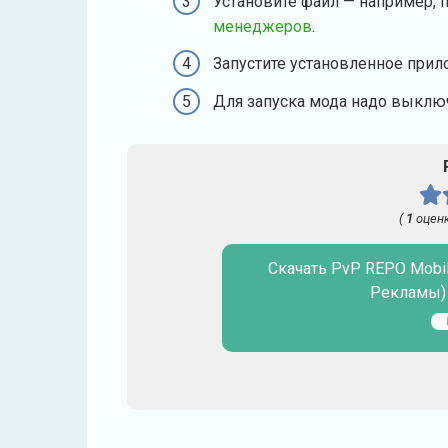
Установите файл — например, 
менеджеров
.
Запустите установленное прил
Для запуска мода надо выключ
(
1
оценк
Скачать PvP REPO Mobile
Рекламы) 