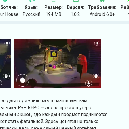
ботчик:
Язык:
Размер:
Версия:
Требования:
Рей
ur House
Русский
194 MB
1.0.2
Android 6.0+
тво давно уступило место машинам, вам
ытчика. PvP REPO — это не просто шутер с
альный экшен, где каждый предмет подчиняется
ет стать фатальной. Здесь ценятся не только
егически, ведь даже самый ценный артефакт