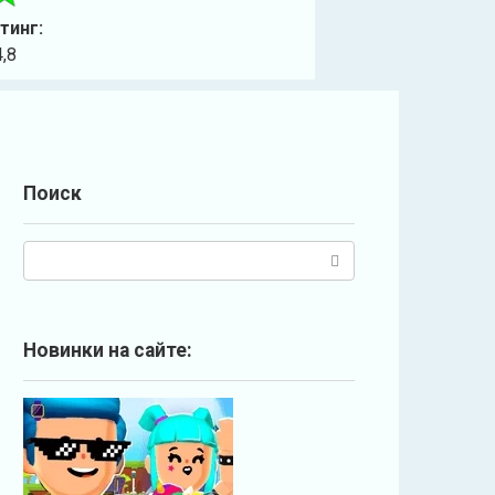
тинг:
4,8
Поиск
П
о
и
с
Новинки на сайте:
к
: