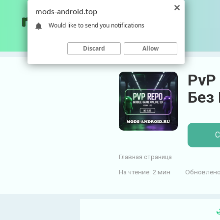
П
mods-android.top
е
Would like to send you notifications
р
е
Discard
Allow
й
т
PvP 
и
к
Без
к
о
н
С
т
е
Главная страница
н
т
На чтение:
2 мин
Обновлено
у