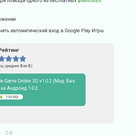
при помощи одного из бесплатных
файловых
ожение.
ить автоматический вход в Google Play Игры.
Рейтинг
а, среднее
5
из
5
)
 Game Online 3D v1.0.2 (Мод: Без
на Андроид 1.0.2
194 MB
0