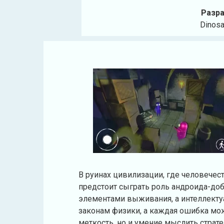
Разра
Dinosa
В руинах цивилизации, где человечес
предстоит сыграть роль андроида-доб
элементами выживания, а интеллекту
законам физики, а каждая ошибка мож
меткость, но и умение мыслить страт