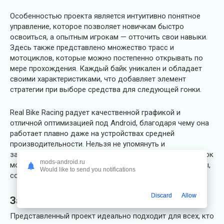
Особенностью проекта является интуитивно понятное
управление, которое позволяет новичкам быстро
освоиться, а опытным игрокам — отточить свои навыки.
Здесь также представлено множество трасс и
мотоциклов, которые можно постепенно открывать по
мере прохождения. Каждый байк уникален и обладает
своими характеристиками, что добавляет элемент
стратегии при выборе средства для следующей гонки.
Real Bike Racing радует качественной графикой и
отличной оптимизацией под Android, благодаря чему она
работает плавно даже на устройствах средней
производительности. Нельзя не упомянуть и
захватывающий режим гонок на время, где каждый игрок
mods-android.ru
может проверить свои силы и улучшить личные рекорды,
Would like to send you notifications
соревнуясь с самим собой и другими пользователями.
Discard
Allow
Заключение
Представленный проект идеально подходит для всех, кто