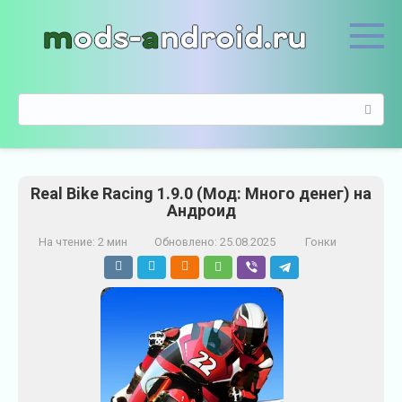
П
е
р
е
й
П
т
о
и
и
к
с
к
к
о
Real Bike Racing 1.9.0 (Мод: Много денег) на
:
н
Андроид
т
е
На чтение:
2 мин
Обновлено:
25.08.2025
Гонки
н
т
у