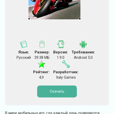
Язык:
Размер:
Версия:
Требования:
Русский
39.38 МБ
1.9.0
Android 5.0
Рейтинг:
Разработчик:
4,9
Italy Games
Скачать
В мире мобильных игр, где каждый день появляются