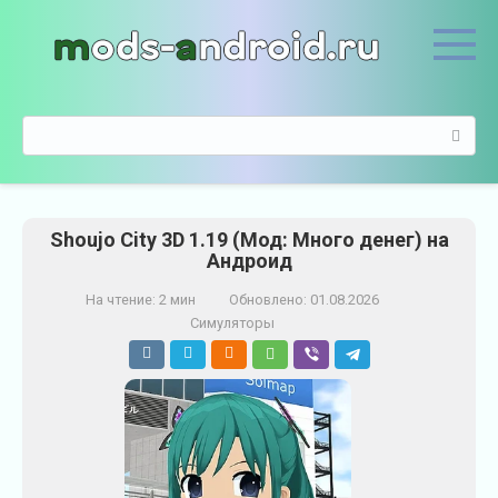
П
е
р
е
й
П
т
о
и
и
к
с
к
к
о
Shoujo City 3D 1.19 (Мод: Много денег) на
:
н
Андроид
т
е
На чтение:
2 мин
Обновлено:
01.08.2026
н
Симуляторы
т
у