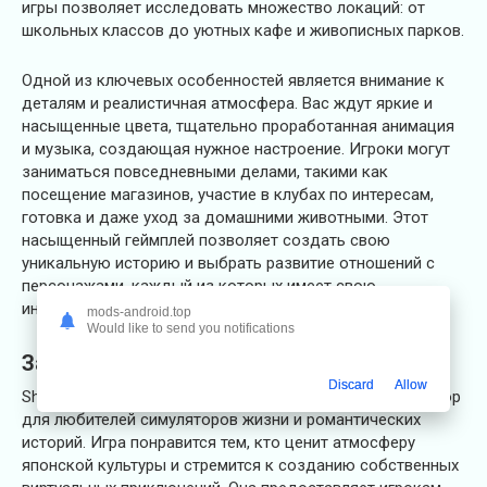
игры позволяет исследовать множество локаций: от
школьных классов до уютных кафе и живописных парков.
Одной из ключевых особенностей является внимание к
деталям и реалистичная атмосфера. Вас ждут яркие и
насыщенные цвета, тщательно проработанная анимация
и музыка, создающая нужное настроение. Игроки могут
заниматься повседневными делами, такими как
посещение магазинов, участие в клубах по интересам,
готовка и даже уход за домашними животными. Этот
насыщенный геймплей позволяет создать свою
уникальную историю и выбрать развитие отношений с
персонажами, каждый из которых имеет свою
индивидуальность и предпочтения.
mods-android.top
Would like to send you notifications
Заключение
Discard
Allow
Shoujo City 3D с модом на деньги — это идеальный выбор
для любителей симуляторов жизни и романтических
историй. Игра понравится тем, кто ценит атмосферу
японской культуры и стремится к созданию собственных