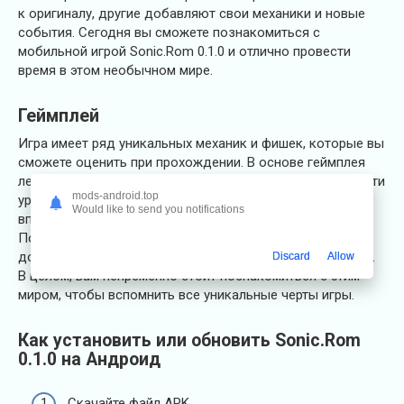
к оригиналу, другие добавляют свои механики и новые
события. Сегодня вы сможете познакомиться с
мобильной игрой Sonic.Rom 0.1.0 и отлично провести
время в этом необычном мире.
Геймплей
Игра имеет ряд уникальных механик и фишек, которые вы
сможете оценить при прохождении. В основе геймплея
лежит все та же механика, которая подразумевает пройти
mods-android.top
уровень, используя главного героя. Он может нестись
Would like to send you notifications
вперед, выполняя задания и сражаясь с преступниками.
Помимо этого, в мире была обновлена карта и
добавились хоррор элементы, что не могут не радовать.
Discard
Allow
В целом, вам непременно стоит познакомиться с этим
миром, чтобы вспомнить все уникальные черты игры.
Как установить или обновить Sonic.Rom
0.1.0 на Андроид
Скачайте файл APK.