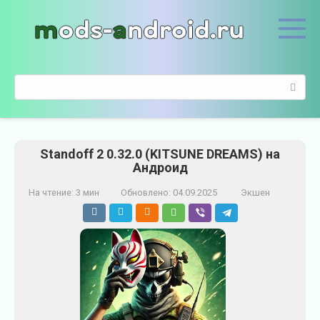
П
е
р
е
й
П
т
о
и
и
к
с
к
к
о
Standoff 2 0.32.0 (KITSUNE DREAMS) на
:
н
Андроид
т
е
На чтение:
3 мин
Обновлено:
04.09.2025
Экшен
н
т
у