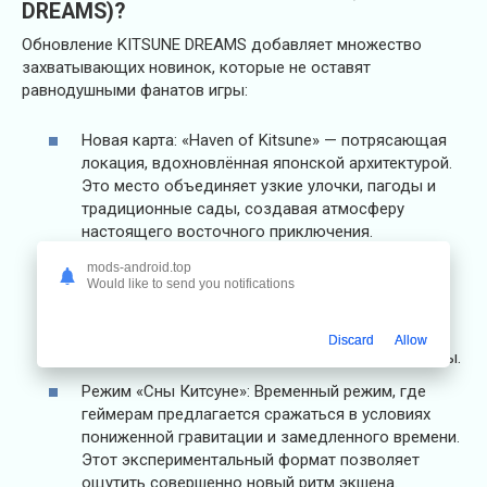
DREAMS)?
Обновление KITSUNE DREAMS добавляет множество
захватывающих новинок, которые не оставят
равнодушными фанатов игры:
Новая карта: «Haven of Kitsune» — потрясающая
локация, вдохновлённая японской архитектурой.
Это место объединяет узкие улочки, пагоды и
традиционные сады, создавая атмосферу
настоящего восточного приключения.
Оружейные скины Kitsune. Введены уникальные
mods-android.top
Would like to send you notifications
скины с мотивами японской культуры —
изображения лисиц, сакуры и яркие восточные
узоры. Эти коллекции позволяют подчеркнуть
Discard
Allow
ваш стиль и добавить игре эстетической глубины.
Режим «Сны Китсуне»: Временный режим, где
геймерам предлагается сражаться в условиях
пониженной гравитации и замедленного времени.
Этот экспериментальный формат позволяет
ощутить совершенно новый ритм экшена.