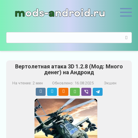
П
е
р
е
й
П
т
о
и
и
к
с
к
к
о
Вертолетная атака 3D 1.2.8 (Мод: Много
:
н
денег) на Андроид
т
е
На чтение:
2 мин
Обновлено:
16.08.2025
Экшен
н
т
у