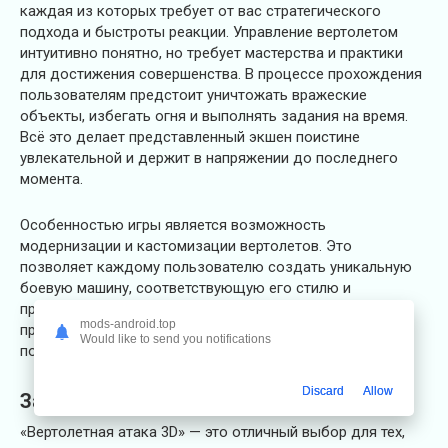
каждая из которых требует от вас стратегического
подхода и быстроты реакции. Управление вертолетом
интуитивно понятно, но требует мастерства и практики
для достижения совершенства. В процессе прохождения
пользователям предстоит уничтожать вражеские
объекты, избегать огня и выполнять задания на время.
Всё это делает представленный экшен поистине
увлекательной и держит в напряжении до последнего
момента.
Особенностью игры является возможность
модернизации и кастомизации вертолетов. Это
позволяет каждому пользователю создать уникальную
боевую машину, соответствующую его стилю и
предпочтениям. Кроме того, разнообразие локаций и
mods-android.top
противников не дает заскучать и обеспечивает
Would like to send you notifications
постоянную смену темпа и тактики.
Discard
Allow
Заключение
«Вертолетная атака 3D» — это отличный выбор для тех,