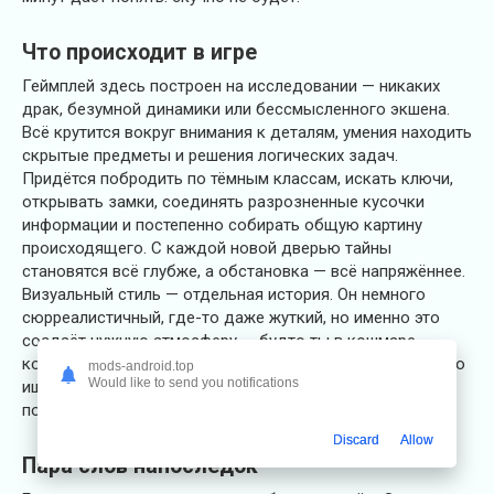
Что происходит в игре
Геймплей здесь построен на исследовании — никаких
драк, безумной динамики или бессмысленного экшена.
Всё крутится вокруг внимания к деталям, умения находить
скрытые предметы и решения логических задач.
Придётся побродить по тёмным классам, искать ключи,
открывать замки, соединять разрозненные кусочки
информации и постепенно собирать общую картину
происходящего. С каждой новой дверью тайны
становятся всё глубже, а обстановка — всё напряжённее.
Визуальный стиль — отдельная история. Он немного
сюрреалистичный, где-то даже жуткий, но именно это
создаёт нужную атмосферу — будто ты в кошмаре,
который не хочется заканчивать. Это игра не для тех, кто
mods-android.top
Would like to send you notifications
ищет драйв, а для тех, кто любит атмосферу, загадки и
погружение.
Discard
Allow
Пара слов напоследок