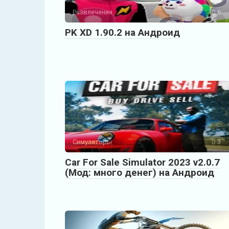
Развлечения
6
PK XD 1.90.2 на Андроид
Симуляторы
3
Car For Sale Simulator 2023 v2.0.7
(Мод: много денег) на Андроид