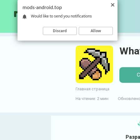
П
mods-android.top
е
Would like to send you notifications
р
е
Discard
Allow
й
т
What
и
к
к
о
С
н
т
Главная страница
е
На чтение:
2 мин
Обновлено
н
т
у
Разра