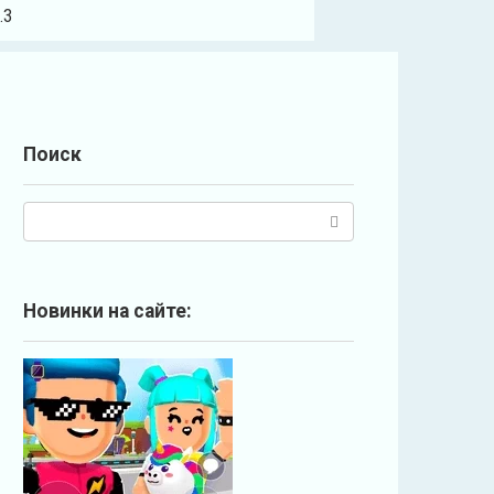
.3
Поиск
П
о
и
с
Новинки на сайте:
к
: