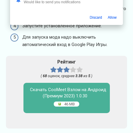
Would like to send you notifications
Установите файл — например, при помощи одного
из бесплатных
файловых менеджеров
.
Discard
Allow
Запустите установленное приложение.
Для запуска мода надо выключить
автоматический вход в Google Play Игры.
Рейтинг
(
68
оценок, среднее
3.38
из
5
)
Скачать CooMeet Взлом на Андроид
(Премиум 2023) 1.0.30
46 MB