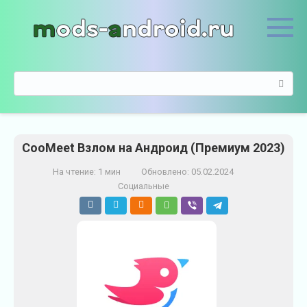
П
е
р
е
й
П
т
о
и
и
к
с
к
к
о
CooMeet Взлом на Андроид (Премиум 2023)
:
н
т
На чтение:
1 мин
Обновлено:
05.02.2024
е
Социальные
н
т
у