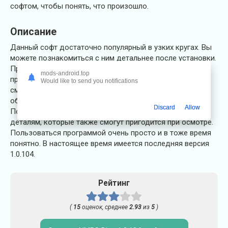
софтом, чтобы понять, что произошло.
Описание
Данный софт достаточно популярный в узких кругах. Вы
можете познакомиться с ним детальнее после установки.
Проект полезный и обладает рядом функций, которые
mods-android.top
пригодятся водителям. Установив приложение, вы
Would like to send you notifications
сможете удаленно подключиться к своей тачке. Таким
образом, следить за ее состоянием будет удобнее.
Discard
Allow
Помимо этого, вам открывается доступ к разным
деталям, которые также смогут пригодится при осмотре.
Пользоваться программой очень просто и в тоже время
понятно. В настоящее время имеется последняя версия
1.0.104.
Рейтинг
(
15
оценок, среднее
2.93
из
5
)