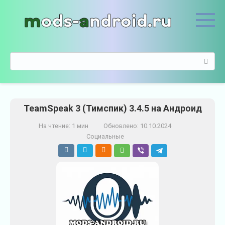
П
е
р
е
й
П
т
о
и
и
к
с
к
к
о
TeamSpeak 3 (Тимспик) 3.4.5 на Андроид
:
н
т
На чтение:
1 мин
Обновлено:
10.10.2024
е
Социальные
н
т
у