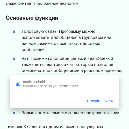
даже считает приложение аналогом.
Основные функции
Голосовую связь. Программу можно
использовать для общения в групповом или
личном режиме с помощью голосовых
сообщений;
Чат. Помимо голосовой связи, в TeamSpeak 3
также есть текстовый чат, который позволяет
обмениваться сообщениями в реальном времени,
что очень удобно и бесплатно;
mods-android.top
Каналы. Вы можете самостоятельно создавать
Would like to send you notifications
различные каналы для разных групп
пользователей или для различных целей
Discard
Allow
общения;
Возможность самостоятельно настраивать звук.
Тимспик 3 является одним из самых популярных