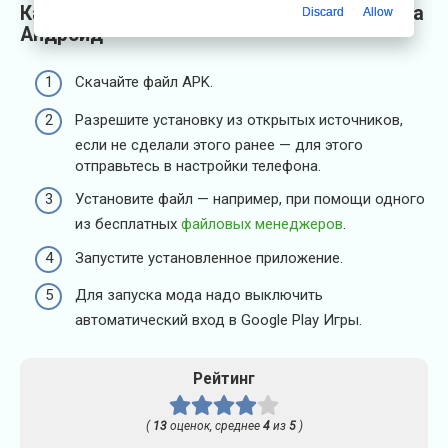
Как установить или обновить VK Coffee на
Discard
Allow
Андроид
Скачайте файл APK.
Разрешите установку из открытых источников,
если не сделали этого ранее — для этого
отправьтесь в настройки телефона.
Установите файл — например, при помощи одного
из бесплатных
файловых менеджеров
.
Запустите установленное приложение.
Для запуска мода надо выключить
автоматический вход в Google Play Игры.
Рейтинг
(
13
оценок, среднее
4
из
5
)