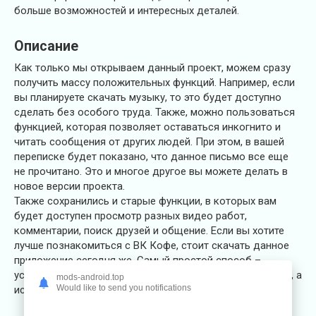
больше возможностей и интересных деталей.
Описание
Как только мы открываем данный проект, можем сразу
получить массу положительных функций. Например, если
вы планируете скачать музыку, то это будет доступно
сделать без особого труда. Также, можно пользоваться
функцией, которая позволяет оставаться инкогнито и
читать сообщения от других людей. При этом, в вашей
переписке будет показано, что данное письмо все еще
не прочитано. Это и многое другое вы можете делать в
новое версии проекта.
Также сохранились и старые функции, в которых вам
будет доступен просмотр разных видео работ,
комментарии, поиск друзей и общение. Если вы хотите
лучше познакомиться с ВК Кофе, стоит скачать данное
приложение сегодня же. Самый простой способ –
установить его для Андроида. Ведь клиент уже имеется, а
mods-android.top
Would like to send you notifications
использовать его можно бесплатно.